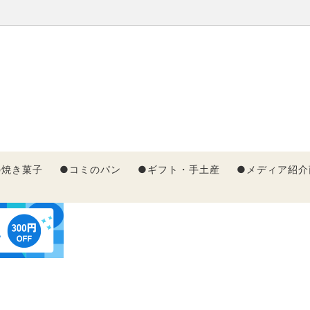
合わせ
ア紹介
ショップ大賞スイーツ部門5
夏ギフト
メルマガ会員登録募集中！
の焼き菓子
●コミのパン
●ギフト・手土産
●メディア紹介