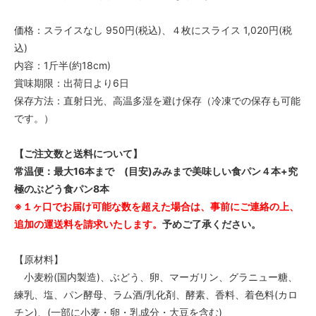
価格：スライスなし 950円(税込)、４枚にスライス 1,020円(税
込)
内容：1斤半(約18cm)
賞味期限：出荷日より6日
保存方法：直射日光、高温多湿を避け保存（冷凍での保存も可能
です。）
【ご注文数と送料について】
常温便：最大16本まで (目安)みみまで美味しい食パン４本+究
極のぶどう食パン8本
※１ヶ口でお届け可能な数を超えた場合は、事前にご連絡の上、
追加の運送料を請求いたします。
予めご了承ください。
【原材料】
小麦粉(国内製造)、ぶどう、卵、マーガリン、グラニュー糖、
練乳、塩、パン酵母、ラム酒/乳化剤、酵素、香料、着色料(カロ
チン)、(一部に小麦・卵・乳成分・大豆を含む)